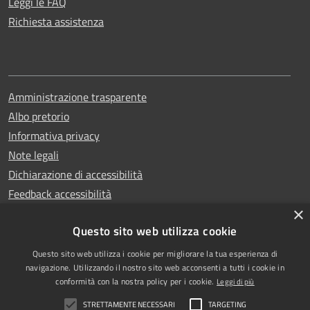
Leggi le FAQ
Richiesta assistenza
Amministrazione trasparente
Albo pretorio
Informativa privacy
Note legali
Dichiarazione di accessibilità
Feedback accessibilità
×
Questo sito web utilizza cookie
Questo sito web utilizza i cookie per migliorare la tua esperienza di
Copyright © 2025
RSS
navigazione. Utilizzando il nostro sito web acconsenti a tutti i cookie in
Comune di Garlasco
Accessibilità
conformità con la nostra policy per i cookie.
Leggi di più
Powered
Privacy
STRETTAMENTE NECESSARI
TARGETING