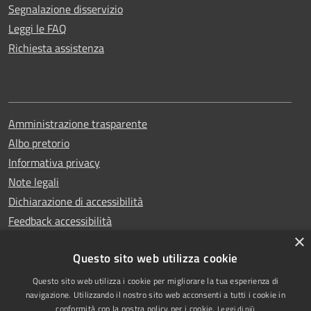
Segnalazione disservizio
Leggi le FAQ
Richiesta assistenza
Amministrazione trasparente
Albo pretorio
Informativa privacy
Note legali
Dichiarazione di accessibilità
Feedback accessibilità
×
Questo sito web utilizza cookie
Questo sito web utilizza i cookie per migliorare la tua esperienza di
Copyright © 2025
RSS
navigazione. Utilizzando il nostro sito web acconsenti a tutti i cookie in
Comune di Garlasco
Accessibilità
conformità con la nostra policy per i cookie.
Leggi di più