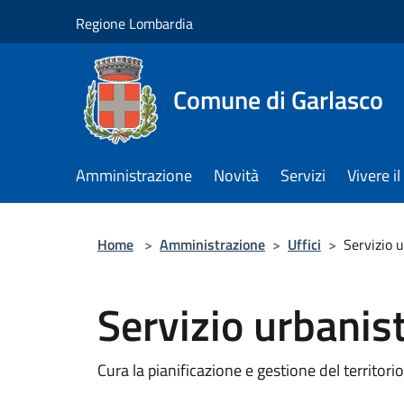
Salta al contenuto principale
Regione Lombardia
Comune di Garlasco
Amministrazione
Novità
Servizi
Vivere 
Home
>
Amministrazione
>
Uffici
>
Servizio u
Servizio urbanis
Cura la pianificazione e gestione del territorio