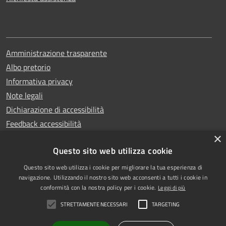
Amministrazione trasparente
Albo pretorio
Informativa privacy
Note legali
Dichiarazione di accessibilità
Feedback accessibilità
×
Questo sito web utilizza cookie
Questo sito web utilizza i cookie per migliorare la tua esperienza di
Copyright © 2025
RSS
navigazione. Utilizzando il nostro sito web acconsenti a tutti i cookie in
Comune di Garlasco
Accessibilità
conformità con la nostra policy per i cookie.
Leggi di più
Powered
Privacy
STRETTAMENTE NECESSARI
TARGETING
by
|
Cookie
Municipium
Accesso