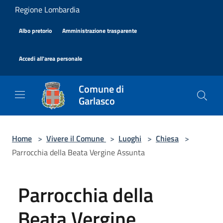
Salta al contenuto principale
Regione Lombardia
|
|
Albo pretorio
Amministrazione trasparente
|
Accedi all'area personale
Comune di
Garlasco
Home
>
Vivere il Comune
>
Luoghi
>
Chiesa
>
Parrocchia della Beata Vergine Assunta
Parrocchia della
Beata Vergine