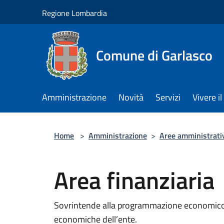
Salta al contenuto principale
Regione Lombardia
Comune di Garlasco
Amministrazione
Novità
Servizi
Vivere 
Home
>
Amministrazione
>
Aree amministrati
Area finanziaria
Sovrintende alla programmazione economico-fi
economiche dell’ente.