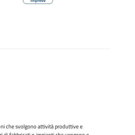
Imprese
zioni che svolgono attività produttive e
ari di fabbricati o impianti che vengono o