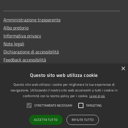
Amministrazione trasparente
Albo pretorio
Informativa privacy
Note legali
Dichiarazione di accessibilità
Feedback accessibilità
×
Questo sito web utilizza cookie
Questo sito web utilizza i cookie per migliorare la tua esperienza di
Copyright © 2025
RSS
navigazione. Utilizzando il nostro sito web acconsenti a tutti i cookie in
Comune di Garlasco
Accessibilità
conformità con la nostra policy per i cookie.
Leggi di più
Powered
Privacy
STRETTAMENTE NECESSARI
TARGETING
by
|
Cookie
Municipium
Accesso
Mappa del sito
redazione
ACCETTA TUTTO
RIFIUTA TUTTO