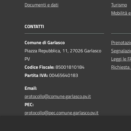
Documenti e dati
Turismo
Mobilità e
CONTATTI
Comune di Garlasco
Prenotaz
Piazza Repubblica, 11, 27026 Garlasco
Segnalazi
PV
Leggi le 
Codice Fiscale:
85001810184
Richiesta
Partita IVA:
00465640183
Email:
protocollo@comune.garlasco.pv.it
PEC
:
protocollo@pec.comune.garlasco.pv.it
*accetta solo messaggi da caselle PEC*
Centralino Unico:
0382 825211