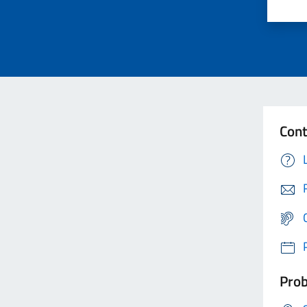
Cont
Prob