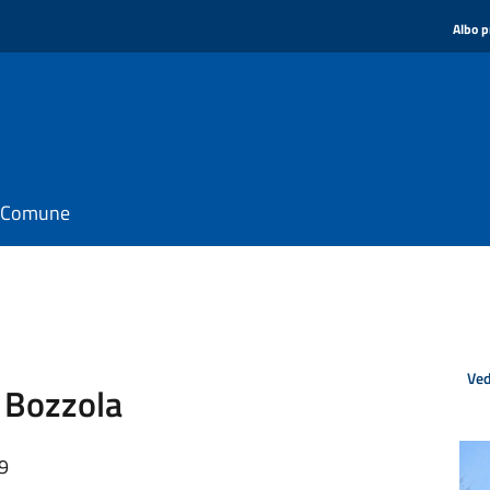
Albo p
il Comune
Ved
 Bozzola
39