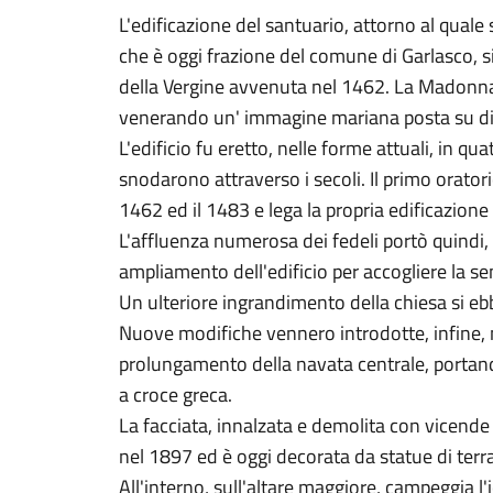
L'edificazione del santuario, attorno al qual
che è oggi frazione del comune di Garlasco, s
della Vergine avvenuta nel 1462. La Madonna
venerando un' immagine mariana posta su di 
L'edificio fu eretto, nelle forme attuali, in q
snodarono attraverso i secoli. Il primo oratori
1462 ed il 1483 e lega la propria edificazione
L'affluenza numerosa dei fedeli portò quindi, 
ampliamento dell'edificio per accogliere la se
Un ulteriore ingrandimento della chiesa si eb
Nuove modifiche vennero introdotte, infine, n
prolungamento della navata centrale, portand
a croce greca.
La facciata, innalzata e demolita con vicende a
nel 1897 ed è oggi decorata da statue di terra
All'interno, sull'altare maggiore, campeggia l