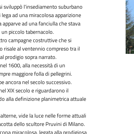
e si sviluppò l'insediamento suburbano
i lega ad una miracolosa apparizione
 apparve ad una fanciulla che stava
un piccolo tabernacolo.
uattro campagne costruttive che si
o risale al ventennio compreso tra il
 al prodigio sopra narrato.
nel 1600, alla necessità di un
mpre maggiore folla di pellegrini.
be ancora nel secolo successivo.
el XIX secolo e riguardarono il
o alla definizione planimetrica attuale
lterne, vide la luce nelle forme attuali
cotta dello scultore Pruvini di Milano.
'icona miracolosa, legata alla prodigiosa