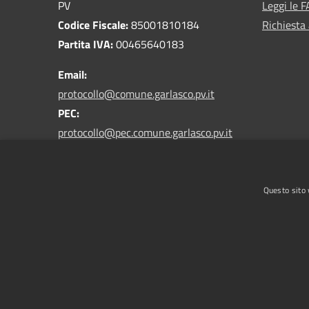
PV
Leggi le 
Codice Fiscale:
85001810184
Richiesta
Partita IVA:
00465640183
Email:
protocollo@comune.garlasco.pv.it
PEC
:
protocollo@pec.comune.garlasco.pv.it
*accetta solo messaggi da caselle PEC*
Centralino Unico:
0382 825211
Questo sito 
RSS
Accessibilità
Privacy
Cookie
Mappa de