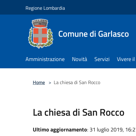
Salta al contenuto principale
Regione Lombardia
Comune di Garlasco
Amministrazione
Novità
Servizi
Vivere 
Home
>
La chiesa di San Rocco
La chiesa di San Rocco
Ultimo aggiornamento
: 31 luglio 2019, 16: