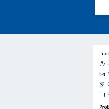
Cont
Prob