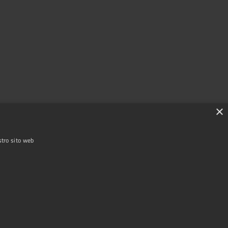
×
stro sito web
Copyright © 2025 Comune di Garlasco
Powered by
|
Municipium
Accesso redazione