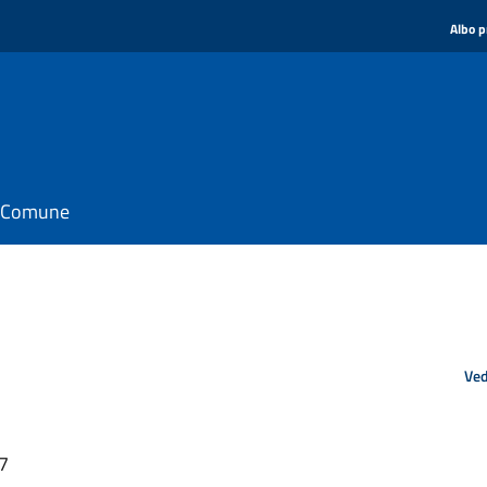
Albo p
il Comune
Ved
27