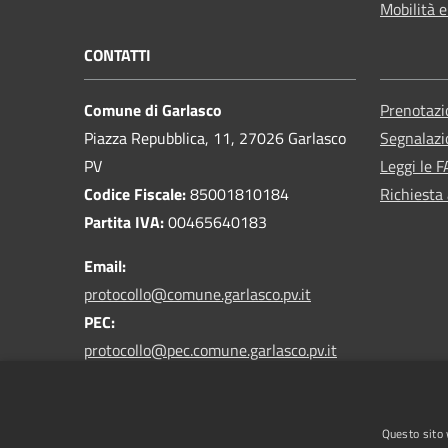
Mobilità e
CONTATTI
Comune di Garlasco
Prenotaz
Piazza Repubblica, 11, 27026 Garlasco
Segnalazi
PV
Leggi le 
Codice Fiscale:
85001810184
Richiesta
Partita IVA:
00465640183
Email:
protocollo@comune.garlasco.pv.it
PEC
:
protocollo@pec.comune.garlasco.pv.it
*accetta solo messaggi da caselle PEC*
Centralino Unico:
0382 825211
Questo sito 