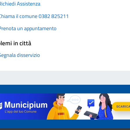
Richiedi Assistenza
Chiama il comune 0382 825211
Prenota un appuntamento
lemi in città
Segnala disservizio