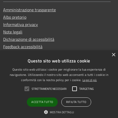
Amministrazione trasparente
Albo pretorio
Informativa privacy
Note legali
Dichiarazione di accessibilità
Feedback accessibilità
×
Questo sito web utilizza cookie
Questo sito web utilizza i cookie per migliorare la tua esperienza di
Copyright © 2025
RSS
navigazione. Utilizzando il nostro sito web acconsenti a tutti i cookie in
Comune di Garlasco
Accessibilità
conformità con la nostra policy per i cookie.
Leggi di più
Powered
Privacy
STRETTAMENTE NECESSARI
TARGETING
by
|
Cookie
Municipium
Accesso
Mappa del sito
redazione
ACCETTA TUTTO
RIFIUTA TUTTO
PEC
MOSTRA DETTAGLI