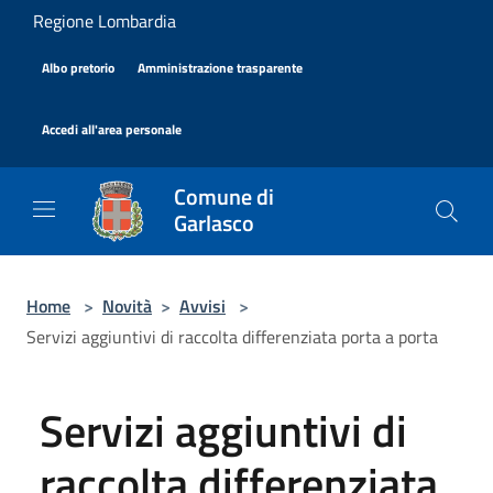
Salta al contenuto principale
Regione Lombardia
|
|
Albo pretorio
Amministrazione trasparente
|
Accedi all'area personale
Comune di
Garlasco
Home
>
Novità
>
Avvisi
>
Servizi aggiuntivi di raccolta differenziata porta a porta
Servizi aggiuntivi di
raccolta differenziata